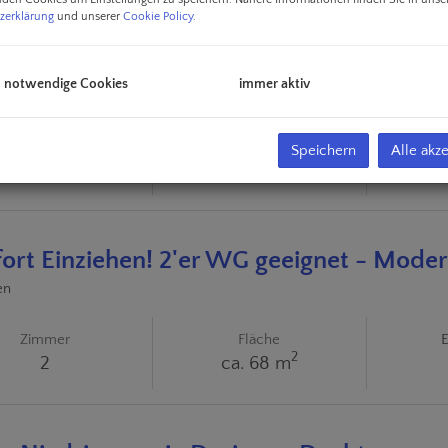
zerklärung
und unserer
Cookie Policy
.
n aufgepasst! 3 Zimmer - 2 Balkone!
h notwendige Cookies
immer aktiv
n
Zimmer
Fläche
E
Speichern
Alle akz
2
3
ca. 76,8 m
ofort Einziehen! 2'er WG geeignet - Mod
en
Zimmer
Fläche
E
2
2
ca. 68 m