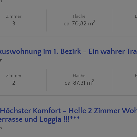
n
Zimmer
Fläche
E
2
3
ca. 70,82 m
uxuswohnung im 1. Bezirk - Ein wahrer Tra
en
Zimmer
Fläche
E
2
2
ca. 87,31 m
! Höchster Komfort - Helle 2 Zimmer Wo
errasse und Loggia !!!***
n