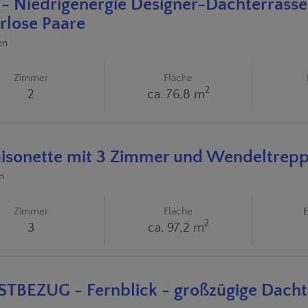
- Niedrigenergie Designer-Dachterrass
rlose Paare
en
Zimmer
Fläche
2
2
ca. 76,8 m
aisonette mit 3 Zimmer und Wendeltrep
n
Zimmer
Fläche
E
2
3
ca. 97,2 m
RSTBEZUG - Fernblick - großzügige Dacht