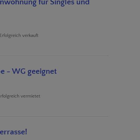
enwohnung für Singles und
Erfolgreich verkauft
pe - WG geeignet
rfolgreich vermietet
errasse!