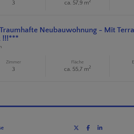
2
3
ca. 57,9 m
! Traumhafte Neubauwohnung - Mit Terra
 !!!***
n
Zimmer
Fläche
E
2
3
ca. 55,7 m
se