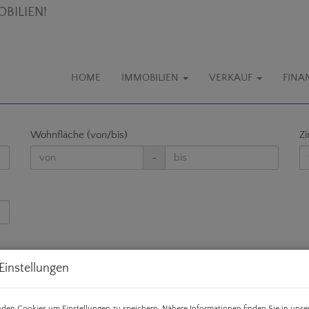
HOME
IMMOBILIEN
VERKAUF
FINA
Wohnfläche (von/bis)
Z
-
Einstellungen
den Cookies um Einstellungen zu speichern. Nähere Informationen finden Sie in unse