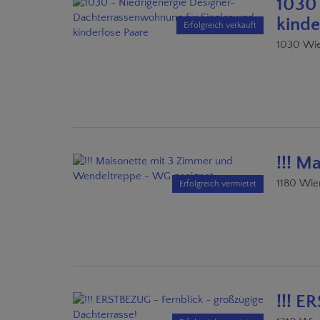
1030 
kinde
Erfolgreich verkauft
1030 Wi
!!! M
1180 Wie
Erfolgreich vermietet
!!! E