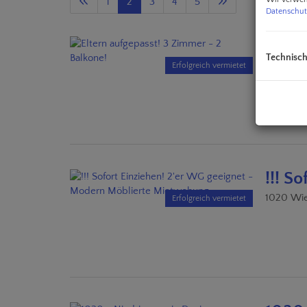
1
2
3
4
5
Datenschut
Elter
Technisc
1130 Wie
Erfolgreich vermietet
!!! S
1020 Wi
Erfolgreich vermietet