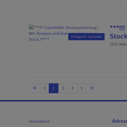
***!!
Stock
Erfolgreich vermietet
1210 Wie
1
2
3
4
5
Adres
Immobilien