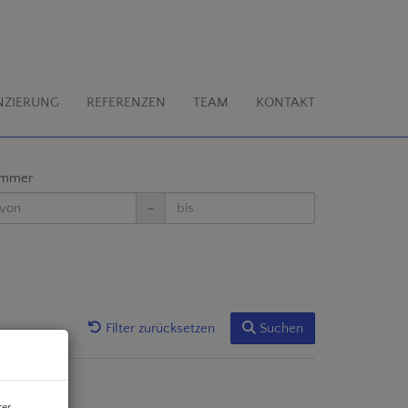
NZIERUNG
REFERENZEN
TEAM
KONTAKT
immer
-
Filter zurücksetzen
Suchen
rer