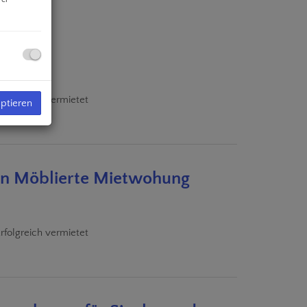
rfolgreich vermietet
eptieren
ern Möblierte Mietwohung
rfolgreich vermietet