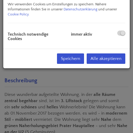
Wir verwenden Cookies um Einstellungen zu speichern. Nähere
Informationen finden Sie in unserer
Datenschutzerklärung
und unserer
Cookie Policy
.
Technisch notwendige
immer aktiv
Cookies
Speichern
Alle akzeptieren
Beschreibung
Diese wunderbar aufgeteilte Wohnung, in der
alle Räume
zentral begehbar
sind, ist im
3. Liftstock
gelegen und somit
ein
sehr schönes
und
helles
Wohnerlebnis! Die Wohnung kann
ab 01.November.2017 bezogen werden, es wird - in
modernem
Stil - möbliert
vermietet. Die Wohnung liegt sehr
Nahe
dem
grünen Naherholungsgebiet Prater Hauptallee
- und sehr
Nahe
an der U2
(5 Gehminuten).