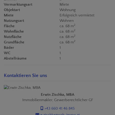
Vermarktungsart
Miete
Objektart
Wohnung
Miete
Erfolgreich vermietet
Nutzungsart
Wohnen
2
Fläche
ca. 68 m
2
Wohnfläche
ca. 68 m
2
Nutzfläche
ca. 68 m
2
Grundfläche
ca. 68 m
Bäder
1
WC
1
Abstellräume
1
Kontaktieren Sie uns
Erwin Zischka, MBA
Immobilienmakler, Gewerberechtlicher GF
+43 660 41 46 845
e.zischka@poh-immo.at