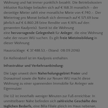
Wohnung und hat immer pünktlich bezahlt. Die Betriebskosten
inklusive Rücklage belaufen sich auf € 168,31 monatlich - der
derzeitige Mieter zahlt eine monatliche Miete von € 740,-. Der
Mietertrag pro Monat beläuft sich demnach auf € 571,69 bzw.
jährlich auf € 6.860,28 (eine Rendite von 4,16% auf den
genannten Kaufpreis). Somit ist die Wohnung
eine
hervorragende Gelegenheit
für
Anleger
, die eine Wohnung
nahe der neuen WU suchen. Es gilt
freie Mietzinsbildung
in
dieser Wohnung.
Hausrücklage:
€ 37.488,53,-
(Stand: 08.09.2016)
Ein Kellerabteil ist im Kaufpreis enthalten.
Infrastruktur und Verkehrsanbindung:
Die Lage unweit dem
Naherholungsgebiet Prater
und
Donauinsel sowie die Nähe zur Neuen WU macht diese
Wohnung zu einer spannenden Immobilie für Anleger wie
Eigennutzer.
Die U2 ist innerhalb weniger Minuten zur Fuß erreichbar. In
unmittelbarer Nähe befinden sich
zahlreiche Geschäfte des
täglichen Bedarfs,
eine
Billa Filiale gleich im Haus nebenan,