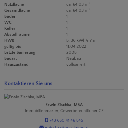
2
Nutzfläche
ca. 64,03 m
2
Gesamtfläche
ca. 64,03 m
Bäder
1
WC
1
Keller
1
Abstellräume
1
2
HWB
B, 36 kWh/m
a
gültig bis
11.04.2022
Letzte Sanierung
2008
Bauart
Neubau
Hauszustand
vollsaniert
Kontaktieren Sie uns
Erwin Zischka, MBA
Immobilienmakler, Gewerberechtlicher GF
+43 660 41 46 845
e.zischka@poh-immo.at