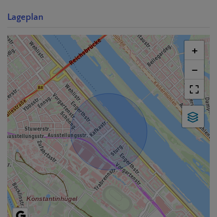
Lageplan
+
−