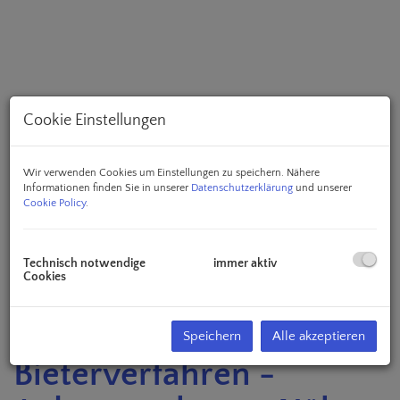
Cookie Einstellungen
Wir verwenden Cookies um Einstellungen zu speichern. Nähere
Informationen finden Sie in unserer
Datenschutzerklärung
und unserer
Cookie Policy
.
Technisch notwendige
immer aktiv
Beschreibung
Cookies
4,16% Rendite -
Speichern
Alle akzeptieren
Bieterverfahren -