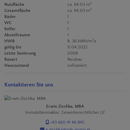
2
Nutzfläche
ca. 64,03 m
2
Gesamtfläche
ca. 64,03 m
Bäder
1
WC
1
Keller
1
Abstellräume
1
2
HWB
B, 36 kWh/m
a
gültig bis
11.04.2022
Letzte Sanierung
2008
Bauart
Neubau
Hauszustand
vollsaniert
Kontaktieren Sie uns
Erwin Zischka, MBA
Immobilienmakler, Gewerberechtlicher GF
+43 660 41 46 845
e.zischka@poh-immo.at