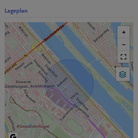
Lageplan
+
−