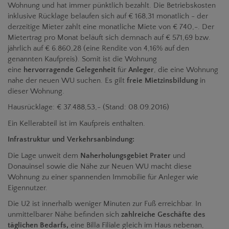
Wohnung und hat immer pünktlich bezahlt. Die Betriebskosten
inklusive Rücklage belaufen sich auf € 168,31 monatlich - der
derzeitige Mieter zahlt eine monatliche Miete von € 740,-. Der
Mietertrag pro Monat beläuft sich demnach auf € 571,69 bzw.
jährlich auf € 6.860,28 (eine Rendite von 4,16% auf den
genannten Kaufpreis). Somit ist die Wohnung
eine
hervorragende Gelegenheit
für
Anleger
, die eine Wohnung
nahe der neuen WU suchen. Es gilt
freie Mietzinsbildung
in
dieser Wohnung.
Hausrücklage:
€ 37.488,53,-
(Stand: 08.09.2016)
Ein Kellerabteil ist im Kaufpreis enthalten.
Infrastruktur und Verkehrsanbindung:
Die Lage unweit dem
Naherholungsgebiet Prater
und
Donauinsel sowie die Nähe zur Neuen WU macht diese
Wohnung zu einer spannenden Immobilie für Anleger wie
Eigennutzer.
Die U2 ist innerhalb weniger Minuten zur Fuß erreichbar. In
unmittelbarer Nähe befinden sich
zahlreiche Geschäfte des
täglichen Bedarfs,
eine
Billa Filiale gleich im Haus nebenan,