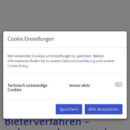
Cookie Einstellungen
Wir verwenden Cookies um Einstellungen zu speichern. Nähere
Informationen finden Sie in unserer
Datenschutzerklärung
und unserer
Cookie Policy
.
Technisch notwendige
immer aktiv
Beschreibung
Cookies
4,16% Rendite -
Speichern
Alle akzeptieren
Bieterverfahren -