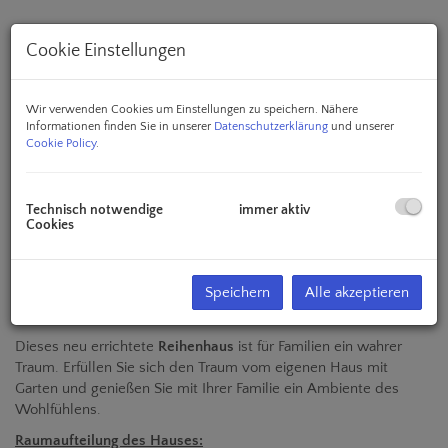
Cookie Einstellungen
Wir verwenden Cookies um Einstellungen zu speichern. Nähere
Informationen finden Sie in unserer
Datenschutzerklärung
und unserer
Cookie Policy
.
Technisch notwendige
immer aktiv
Cookies
Speichern
Alle akzeptieren
Beschreibung
Dieses neu errichtete
Reihenhaus
ist für Familien ein wahrer
Traum. Erfüllen Sie sich den Traum vom eigenen Haus mit
Garten und genießen Sie mit Ihrer Familie ein Ambiente des
Wohlfühlens.
Raumaufteilung des Hauses: