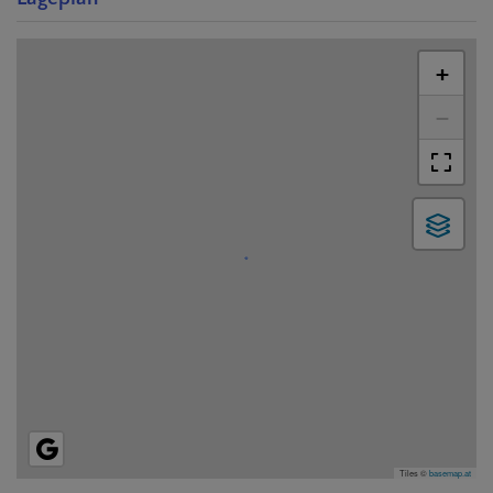
+
−
Tiles ©
basemap.at