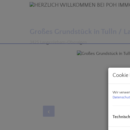
Großes Grundstück in Tulln / 
3425 Langenlebarn-Oberaigen
Cookie 
Wir verwen
Datenschut
Technisc