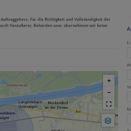
uftraggebers. Für die Richtigkeit und Vollständigkeit der
 durch Veräußerer, Behörden usw. übernehmen wir keine
A
E-
A
+
V
−
N