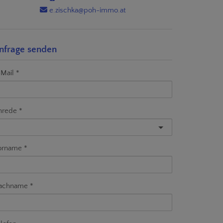
e.zischka@poh-immo.at
nfrage senden
Mail
nrede
orname
achname