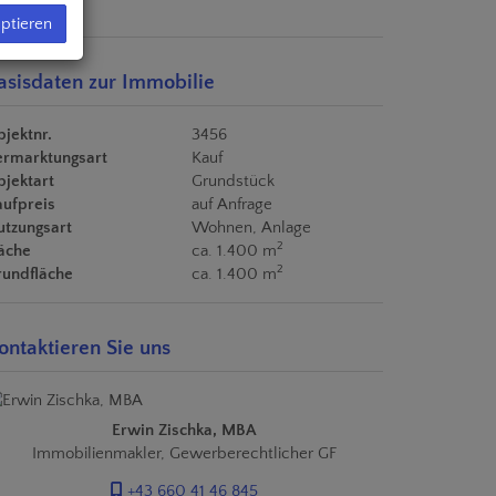
eptieren
asisdaten zur Immobilie
jektnr.
3456
ermarktungsart
Kauf
jektart
Grundstück
aufpreis
auf Anfrage
utzungsart
Wohnen
Anlage
2
äche
ca. 1.400 m
2
rundfläche
ca. 1.400 m
ontaktieren Sie uns
Erwin Zischka, MBA
Immobilienmakler, Gewerberechtlicher GF
+43 660 41 46 845