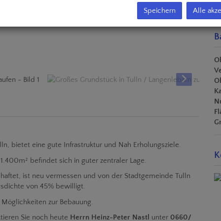
Speichern
Alle akz
B
Ob
V
Ob
K
N
Fl
G
ln, bietet eine gute Infrastruktur und Nah Erholungsziele.
K
1.400m² befindet sich in guter zentraler Lage.
haftet, ist neu vermessen und von der Stadtgemeinde Tulln
gsdichte von 45% bewilligt.
e Möglichkeiten zur Bebauung.
ktieren Sie noch heute
Herrn Heinz-Peter Nastl
unter
0660/