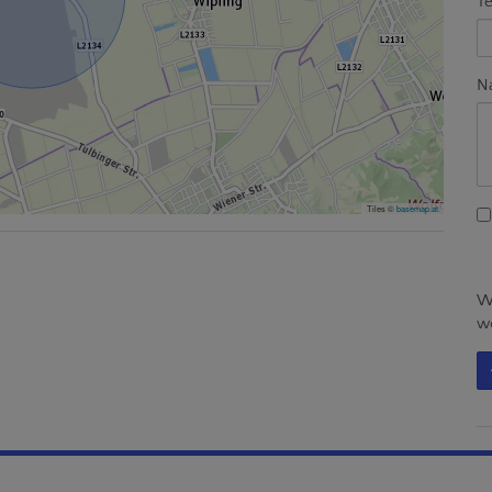
Te
Na
Tiles ©
basemap.at
Wi
we