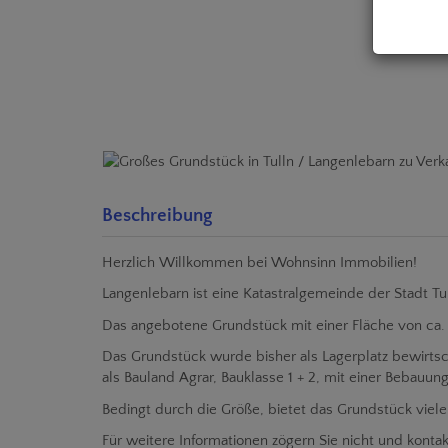
Beschreibung
Herzlich Willkommen bei Wohnsinn Immobilien!
Langenlebarn ist eine Katastralgemeinde der Stadt Tul
Das angebotene Grundstück mit einer Fläche von ca. 
Das Grundstück wurde bisher als Lagerplatz bewirtsc
als Bauland Agrar, Bauklasse 1 + 2, mit einer Bebauun
Bedingt durch die Größe, bietet das Grundstück viel
Für weitere Informationen zögern Sie nicht und konta