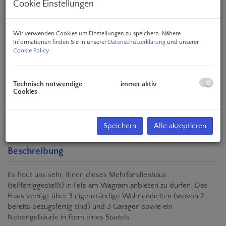
Cookie Einstellungen
Wir verwenden Cookies um Einstellungen zu speichern. Nähere
Informationen finden Sie in unserer
Datenschutzerklärung
und unserer
Cookie Policy
.
Technisch notwendige
immer aktiv
Cookies
Speichern
Alle akzeptieren
Beschreibung
Es freut uns sehr, Ihnen dieses Mehrfamilienhaus
(teilfertiggestellt) in Fels am Wagram anbieten zu dürfen. Das
Haus verfügt über 3 eigenständige Wohneinheiten (wovon 2
bereits bezugsfertig sind) und 3 Garagen sowie ein
Nebengebäude in Form eines Stadels.