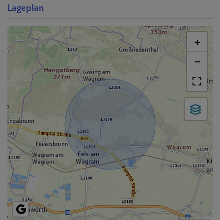
Lageplan
+
−
Tiles ©
basemap.at